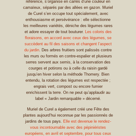
référence, s’organise en carrés d’une couleur en
camaïeux, séparés par des allées en gazon. Muriel
de Curel s’en occupe tout spécialement, avec
enthousiasme et persévérance : elle sélectionne
les meilleures variétés, déniche des légumes rares
et adore essayer de tout bouturer.
Les coloris des
floraisons, en accord avec ceux des légumes, se
succèdent au fil des saisons et changent l’aspect
du jardin
. Des arbres fruitiers sont palissés contre
les murs ou formés en contre-espalier et plusieurs
serres servent aux semis, à la conservation des
courges et potirons ou à celle du raisin gardé
jusqu’en hiver selon la méthode Thomery. Bien
entendu, la rotation des légumes est respectée ;
engrais vert, compost ou encore fumier
enrichissent la terre. On ne peut qu’applaudir au
label « Jardin remarquable » décerné.
Muriel de Curel a également créé une Fête des
plantes aujourd’hui reconnue par les passionnés de
jardins de tous pays.
Elle est devenue le rendez-
vous incontournable avec des pépiniéristes
européens, en avril et septembre, pour tous ceux