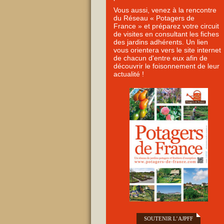
Vous aussi, venez à la rencontre
du Réseau « Potagers de
France » et préparez votre circuit
de visites en consultant les fiches
des jardins adhérents. Un lien
vous orientera vers le site internet
de chacun d'entre eux afin de
découvrir le foisonnement de leur
actualité !
SOUTENIR L’AJPFF