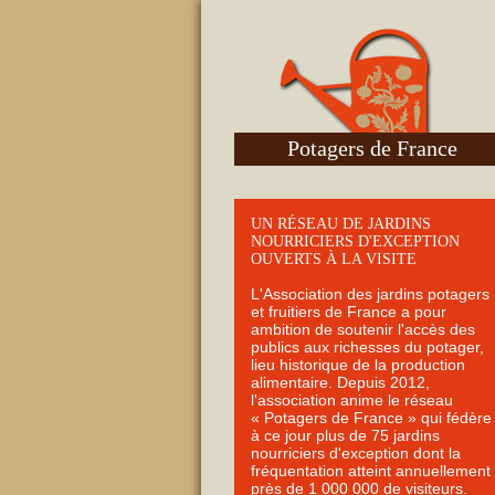
Potagers de France
UN RÉSEAU DE JARDINS
NOURRICIERS D'EXCEPTION
OUVERTS À LA VISITE
L'Association des jardins potagers
et fruitiers de France a pour
ambition de soutenir l'accès des
publics aux richesses du potager,
lieu historique de la production
alimentaire. Depuis 2012,
l'association anime le réseau
« Potagers de France » qui fédère
à ce jour plus de 75 jardins
nourriciers d'exception dont la
fréquentation atteint annuellement
près de 1 000 000 de visiteurs.