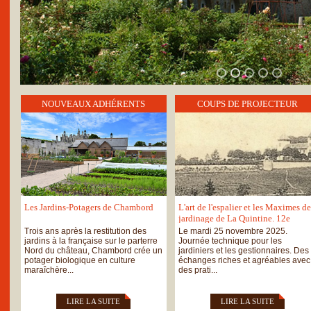
NOUVEAUX ADHÉRENTS
COUPS DE PROJECTEUR
Les Jardins-Potagers de Chambord
L'art de l'espalier et les Maximes de
jardinage de La Quintine. 12e
journée technique des Potagers de
Trois ans après la restitution des
Le mardi 25 novembre 2025.
France
jardins à la française sur le parterre
Journée technique pour les
Nord du château, Chambord crée un
jardiniers et les gestionnaires. Des
potager biologique en culture
échanges riches et agréables avec
maraîchère...
des prati...
LIRE LA SUITE
LIRE LA SUITE