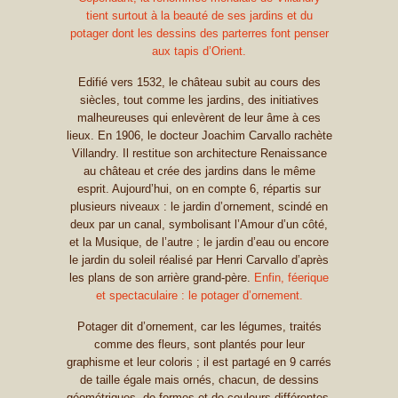
tient surtout à la beauté de ses jardins et du
potager dont les dessins des parterres font penser
aux tapis d’Orient.
Edifié vers 1532, le château subit au cours des
siècles, tout comme les jardins, des initiatives
malheureuses qui enlevèrent de leur âme à ces
lieux. En 1906, le docteur Joachim Carvallo rachète
Villandry. Il restitue son architecture Renaissance
au château et crée des jardins dans le même
esprit. Aujourd’hui, on en compte 6, répartis sur
plusieurs niveaux : le jardin d’ornement, scindé en
deux par un canal, symbolisant l’Amour d’un côté,
et la Musique, de l’autre ; le jardin d’eau ou encore
le jardin du soleil réalisé par Henri Carvallo d’après
les plans de son arrière grand-père.
Enfin, féerique
et spectaculaire : le potager d’ornement.
Potager dit d’ornement, car les légumes, traités
comme des fleurs, sont plantés pour leur
graphisme et leur coloris ; il est partagé en 9 carrés
de taille égale mais ornés, chacun, de dessins
géométriques, de formes et de couleurs différentes.