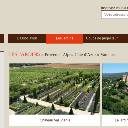
Inscrivez-vous à 
L'association
Les jardins
Coups de projecteur
LES JARDINS
Provence-Alpes-Côte d'Azur
» Vaucluse
Château Val Joanis
Le jardi