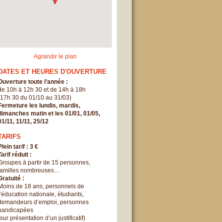
Agrandir le plan
DATES ET HEURES D'OUVERTURE
Ouverture toute l’année :
de 10h à 12h 30 et de 14h à 18h
(17h 30 du 01/10 au 31/03)
Fermeture les lundis, mardis,
dimanches matin et les 01/01, 01/05,
01/11, 11/11, 25/12
TARIFS
Plein tarif : 3 €
Tarif réduit :
Groupes à partir de 15 personnes,
familles nombreuses…
Gratuité :
Moins de 18 ans, personnels de
l’éducation nationale, étudiants,
demandeurs d’emploi, personnes
handicapées
(sur présentation d’un justificatif)