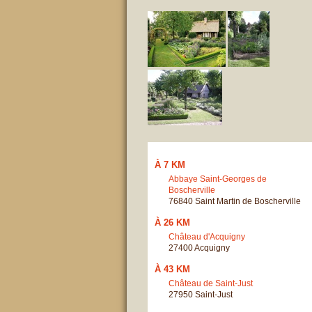
À 7 KM
Abbaye Saint-Georges de
Boscherville
76840 Saint Martin de Boscherville
À 26 KM
Château d'Acquigny
27400 Acquigny
À 43 KM
Château de Saint-Just
27950 Saint-Just