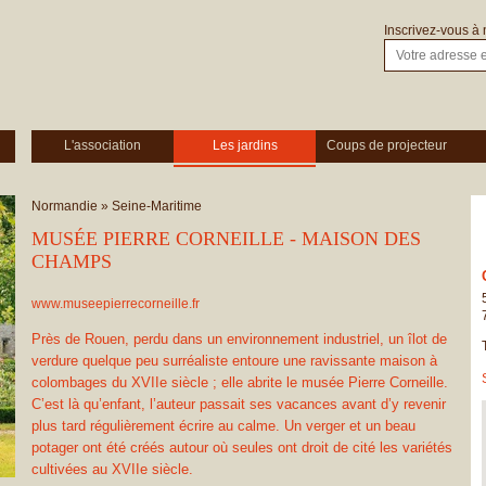
Inscrivez-vous à 
L'association
Les jardins
Coups de projecteur
Normandie
»
Seine-Maritime
MUSÉE PIERRE CORNEILLE - MAISON DES
CHAMPS
www.museepierrecorneille.fr
Près de Rouen, perdu dans un environnement industriel, un îlot de
verdure quelque peu surréaliste entoure une ravissante maison à
colombages du XVIIe siècle ; elle abrite le musée Pierre Corneille.
C’est là qu’enfant, l’auteur passait ses vacances avant d’y revenir
plus tard régulièrement écrire au calme. Un verger et un beau
potager ont été créés autour où seules ont droit de cité les variétés
cultivées au XVIIe siècle.