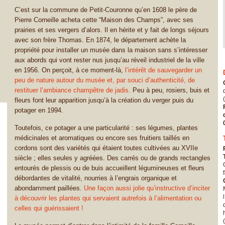
C’est sur la commune de Petit-Couronne qu’en 1608 le père de
Pierre Corneille acheta cette “Maison des Champs”, avec ses
prairies et ses vergers d’alors. Il en hérite et y fait de longs séjours
avec son frère Thomas. En 1874, le département achète la
propriété pour installer un musée dans la maison sans s’intéresser
aux abords qui vont rester nus jusqu’au réveil industriel de la ville
en 1956. On perçoit, à ce moment-là,
l’intérêt de sauvegarder un
peu de nature autour du musée et, par souci d’authenticité, de
restituer l’ambiance champêtre de jadis.
Peu à peu, rosiers, buis et
fleurs font leur apparition jusqu’à la création du verger puis du
potager en 1994.
Toutefois, ce potager a une particularité : ses légumes, plantes
médicinales et aromatiques ou encore ses fruitiers taillés en
cordons sont des variétés qui étaient toutes cultivées au XVIIe
siècle ; elles seules y agréées. Des carrés ou de grands rectangles
entourés de plessis ou de buis accueillent légumineuses et fleurs
débordantes de vitalité, nourries à l’engrais organique et
abondamment paillées.
Une façon aussi jolie qu’instructive d’inciter
à découvrir les plantes qui servaient autrefois à l’alimentation ou
celles qui guérissaient !