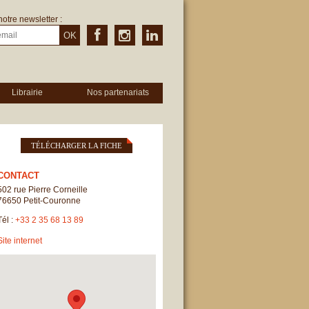
notre newsletter :
OK
Librairie
Nos partenariats
TÉLÉCHARGER LA FICHE
CONTACT
502 rue Pierre Corneille
76650
Petit-Couronne
Tél :
+33 2 35 68 13 89
Site internet