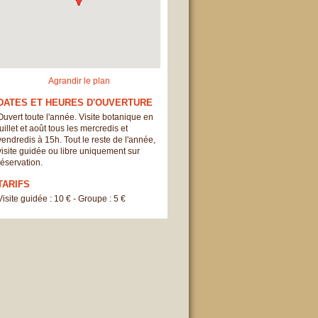
Agrandir le plan
DATES ET HEURES D'OUVERTURE
Ouvert toute l'année. Visite botanique en
juillet et août tous les mercredis et
vendredis à 15h. Tout le reste de l'année,
visite guidée ou libre uniquement sur
réservation.
TARIFS
Visite guidée : 10 € - Groupe : 5 €