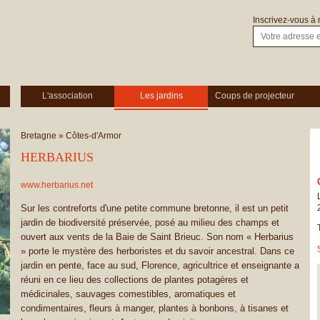
Inscrivez-vous à 
L'association
Les jardins
Coups de projecteur
Bretagne
»
Côtes-d'Armor
HERBARIUS
www.herbarius.net
Sur les contreforts d'une petite commune bretonne, il est un petit
jardin de biodiversité préservée, posé au milieu des champs et
ouvert aux vents de la Baie de Saint Brieuc. Son nom « Herbarius
» porte le mystère des herboristes et du savoir ancestral. Dans ce
jardin en pente, face au sud, Florence, agricultrice et enseignante a
réuni en ce lieu des collections de plantes potagères et
médicinales, sauvages comestibles, aromatiques et
condimentaires, fleurs à manger, plantes à bonbons, à tisanes et