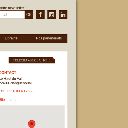
notre newsletter :
OK
Librairie
Nos partenariats
TÉLÉCHARGER LA FICHE
CONTACT
Le Haut du Val
22400
Planguenoual
Tél :
+33 6 03 43 25 28
Site internet