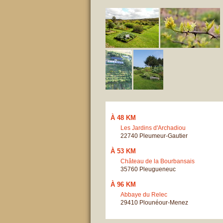
À 48 KM
Les Jardins d'Archadiou
22740 Pleumeur-Gautier
À 53 KM
Château de la Bourbansais
35760 Pleugueneuc
À 96 KM
Abbaye du Relec
29410 Plounéour-Menez