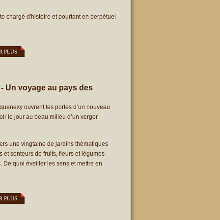
e chargé d'histoire et pourtant en perpétuel
R PLUS
y - Un voyage au pays des
Laquenexy ouvrent les portes d’un nouveau
voir le jour au beau milieu d’un verger
ers une vingtaine de jardins thématiques
s et senteurs de fruits, fleurs et légumes
 De quoi éveiller les sens et mettre en
R PLUS