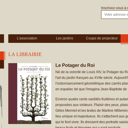
Inscrivez-vous à 
L'association
Les jardins
Coups de projecteur
LA LIBRAIRIE
Le Potager du Roi
Né de la volonté de Louis XIV, le Potager du R
l'art du jardin français au XVIIe siècle. Aujour
l'ordonnancement géométrique des carrés planté
en espalier, tel que l'imagina Jean-Baptiste de 
Environ quatre cents variétés fruitières et auta
proposées aux visiteurs. Plaisir des yeux, plai
Gilles Mermet et les textes de Martine Willem
lieu unique et majestueux. Ils s'attachent aux ge
qui le font vivre. Ils dressent des portraits sais
beaux fruits et légumes qui y sont produits.