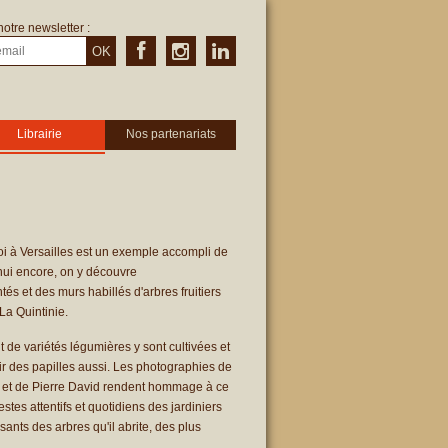
notre newsletter :
OK
Librairie
Nos partenariats
oi à Versailles est un exemple accompli de
d'hui encore, on y découvre
s et des murs habillés d'arbres fruitiers
La Quintinie.
nt de variétés légumières y sont cultivées et
sir des papilles aussi. Les photographies de
in et de Pierre David rendent hommage à ce
stes attentifs et quotidiens des jardiniers
issants des arbres qu'il abrite, des plus